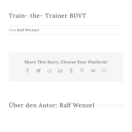
Train- the- Trainer BDVT
Von
Ralf Wenzel
Share This Story, Choose Your Platform!
Facebook
Twitter
Reddit
LinkedIn
Tumblr
Pinterest
Vk
E-
Mail
Über den Autor:
Ralf Wenzel