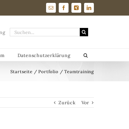
E-
Facebook
Xing
LinkedIn
Mail
Suche
ng
nach:
um
Datenschutzerklärung
Startseite
/
Portfolio
/
Teamtraining
Zurück
Vor