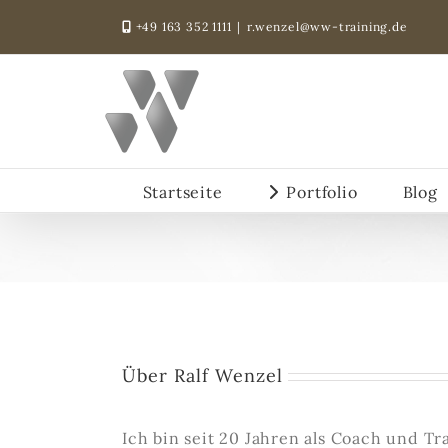
Zum
+49 163 352 1111
|
r.wenzel@ww-training.de
Inhalt
springen
Startseite
Portfolio
Blog
Über Ralf Wenzel
Ich bin seit 20 Jahren als Coach und Tr