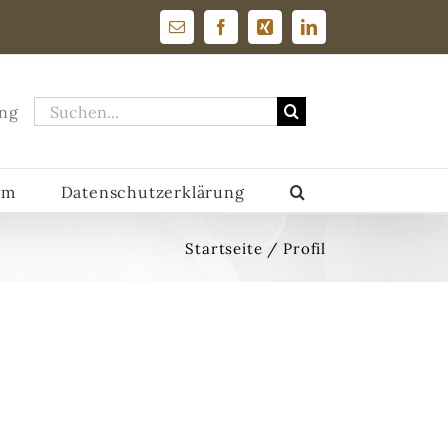
E-
Facebook
Xing
LinkedIn
Mail
Suche
ng
nach:
um
Datenschutzerklärung
Startseite
/
Profil