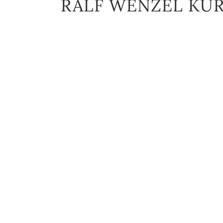
RALF WENZEL KUR
Zertifizierung DISG Trainer
Gewinner Des Internationalen Deutschen Trainin
Partner GMW