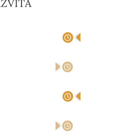
ZVITA
Persolog Persönlichkeits-M
Zertifizierung BMW Traine
gs-Preises In Silber Mit